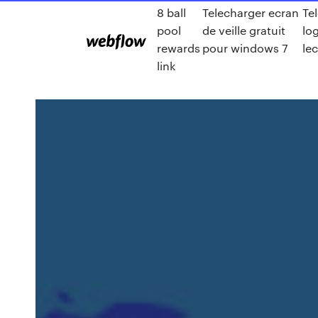
8 ball
Telecharger ecran
Te
pool
de veille gratuit
log
rewards
pour windows 7
le
link