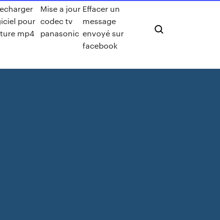
lecharger
Mise a jour
Effacer un
iciel pour
codec tv
message
cture mp4
panasonic
envoyé sur
facebook