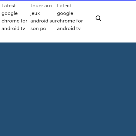
Latest
Jouer aux
Latest
google
jeux
google
chrome for
android sur
chrome for
android tv
son pc
android tv