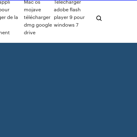
appli
Mac os
Telecharger
pour
mojave
adobe flash
er de la
télécharger
player 9 pour
dmg google
windows 7
ment
drive