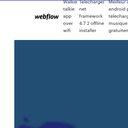
Walkie
Télécharger
Meilleur 
talkie
net
android 
app
framework
telecharg
over
4.7 2 offline
musique
wifi
installer
gratuite