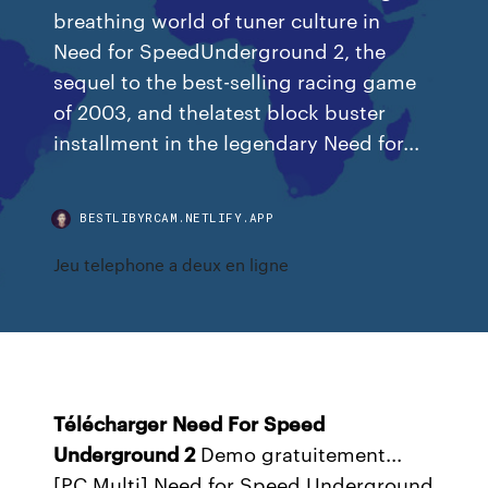
breathing world of tuner culture in
Need for SpeedUnderground 2, the
sequel to the best-selling racing game
of 2003, and thelatest block buster
installment in the legendary Need for...
BESTLIBYRCAM.NETLIFY.APP
Jeu telephone a deux en ligne
Télécharger
Need
For
Speed
Underground
2
Demo gratuitement...
[PC Multi] Need for Speed Underground